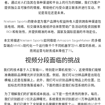
者。通过对人们及其在各种渠道和平台上的行为的理解，我们为客户
提供独立且可操作的情报，帮助他们与受众建立联系并进行互动，不
论是现在还是未来。
Nielsen Sports的使命是为客户品牌与权益持有人提供跨各种渠道包
括电视、网络、社交媒体及报纸评估体育赞助广告活动的投资回报率
ROI和有效性，并提供精准的本地、国家及国际层面的市场定位。
本文将描述Nielsen Sports如何借助 Amazon SageMaker 的多模
型端点MMEs现代化一个运行数千个不同机器学习ML模型的系统，从
而将运营与财务成本降低了75。
视频分段面临的挑战
我们的技术基于人工智能AI，特别是计算机视觉CV，这使得我们能够
准确跟踪品牌曝光并识别其位置。例如，我们可以分辨品牌是出现在
横幅上还是在服装上。此外，我们可以识别品牌在物品上的位置，比
如标志的顶部角落或袖子。下面的图示是我们标签系统的示例。
为了理解我们的扩展和成本挑战，以下是一些代表性的数字。每月，
我们识别超过12亿次品牌曝光，系统需支持识别超过10万种品牌及其
变体。我们已建立了全球最大品牌曝光数据库之一，拥有超过60亿个