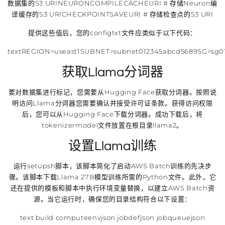
数据集的S3 URINEURONCOMPILECACHEURI # 存储Neuron编
译缓存的S3 URICHECKPOINTSAVEURI # 存储检查点的S3 URI
提供这些值后，您的configtxt文件应类似于以下代码：
textREGION=useast1SUBNET=subnet012345abcd5689SG=sg0123
获取Llama分词器
要对数据集进行标记，您需要从Hugging Face获取分词器。按照说
明访问Llama分词器您需要确认并接受许可证条款。获得访问权限
后，您可以从Hugging Face下载分词器。成功下载后，将
tokenizermodel文件放置在根目录llama2。
设置Llama训练
运行setupsh脚本，该脚本简化了启动AWS Batch训练的先决步
骤。该脚本下载Llama 27B模型训练所需的Python文件。此外，它
还在提供的模板和脚本中执行环境变量替换，以建立AWS Batch资
源。当它运行时，确保您的目录结构符合以下设置：
text build computeenvjson jobdefjson jobqueuejson