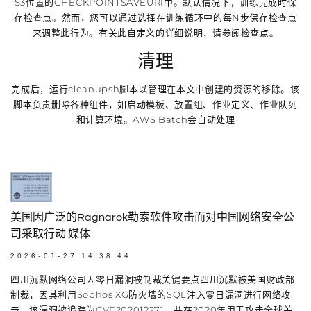
S3位置的CHECKPOINTSAVEURI中。默认情况下，训练完成时保
存检查点。然而，您可以通过选择在训练循环中的每N步保存检查点
来调整此行为。有关此自定义的详细说明，请参阅检查点。
清理
完成后，运行cleanupsh脚本以管理在本文中创建的资源的移除。该
脚本负责删除各种组件，如启动模板、放置组、作业定义、作业队列
和计算环境。AWS Batch会自动处理
美国因广泛的Ragnarok勒索软件攻击而对中国网络安全公
司采取行动 媒体
2026-01-27 14:38:44
四川沉默网络公司因零日漏洞被制裁关键要点四川沉默被美国财政部
制裁，因其利用Sophos XG防火墙的SQL注入零日漏洞进行网络攻
击。该漏洞被追踪为CVE202012271，并在2020年用于攻击全球关