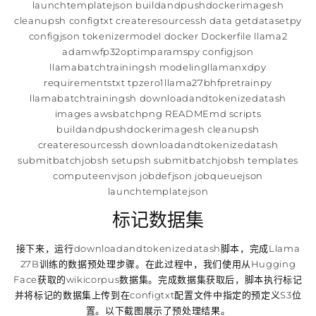
launchtemplatejson buildandpushdockerimagesh
cleanupsh configtxt createresourcessh data getdatasetpy
configjson tokenizermodel docker Dockerfile llama2
adamwfp32optimparamspy configjson
llamabatchtrainingsh modelingllamanxdpy
requirementstxt tpzero1llama27bhfpretrainpy
llamabatchtrainingsh downloadandtokenizedatash
images awsbatchpng READMEmd scripts
buildandpushdockerimagesh cleanupsh
createresourcessh downloadandtokenizedatash
submitbatchjobsh setupsh submitbatchjobsh templates
computeenvjson jobdefjson jobqueuejson
launchtemplatejson
标记数据集
接下来，运行downloadandtokenizedatash脚本，完成Llama
27B训练的数据预处理步骤。在此过程中，我们使用从Hugging
Face获取的wikicorpus数据集。完成数据集获取后，脚本执行标记
并将标记的数据集上传到在configtxt配置文件中指定的预定义S3位
置。以下截图展示了预处理结果。