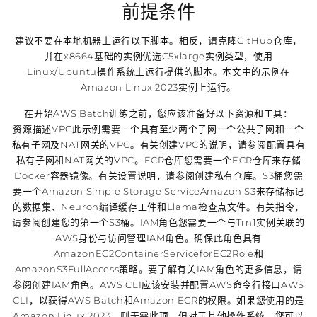
前提条件
建议不要在本地机器上运行以下脚本。相反，请克隆GitHub仓库，
并在x8664基础的实例优选C5xlarge实例类型，使用
Linux/Ubuntu操作系统上运行提供的脚本。本文中的示例在
Amazon Linux 2023实例上运行。
在开始AWS Batch训练之前，您应该准备好以下资源和工具：
资源描述VPC此示例需要一个具有至少两个子网一个公共子网和一个
私有子网及NAT网关的VPC。有关创建VPC的说明，请参阅配置具有
私有子网和NAT网关的VPC。ECR仓库您需要一个ECR仓库来存储
Docker容器镜像。有关设置说明，请参阅创建私有仓库。S3桶您需
要一个Amazon Simple Storage ServiceAmazon S3来存储标记
的数据集、Neuron编译缓存工件和Llama检查点文件。有关指令，
请参阅创建您的第一个S3桶。IAM角色您需要一个与Trn1实例关联的
AWS身份与访问管理IAM角色。确保此角色具有
AmazonEC2ContainerServiceforEC2Role和
AmazonS3FullAccess策略。要了解有关IAM角色的更多信息，请
参阅创建IAM角色。AWS CLI应该安装并配置AWS命令行接口AWS
CLI，以获得AWS Batch和Amazon ECR的权限。如果您使用的是
Amazon Linux 2023，则无需此项，但对于其他操作系统，您可以